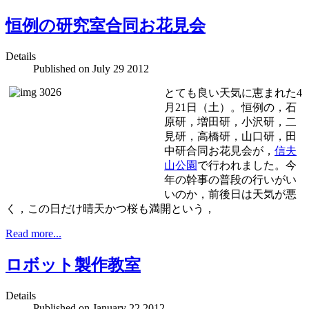
恒例の研究室合同お花見会
Details
Published on
July 29 2012
とても良い天気に恵まれた4
月21日（土）。恒例の，石
原研，増田研，小沢研，二
見研，高橋研，山口研，田
中研合同お花見会が，
信夫
山公園
で行われました。今
年の幹事の普段の行いがい
いのか，前後日は天気が悪
く，この日だけ晴天かつ桜も満開という，
Read more...
ロボット製作教室
Details
Published on
January 22 2012