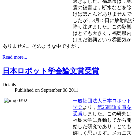
過ぎました。福島市は，地
震の被害は，断水などを除
けばほとんどありませんで
したが，3月15日に放射能が
降り注ぎました。この影響
はとても大きく，福島県内
はまだ復興という雰囲気が
ありません。そのような中ですが，
Read more...
日本ロボット学会論文賞受賞
Details
Published on
September 08 2011
一般社団法人日本ロボット
学会
より，
第25回論文賞を
受賞
しました。この研究は
福島大学に異動してから開
始した研究であり，とても
嬉しく思います。メカニズ