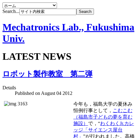
Search...
Mechatronics Lab., Fukushima
Univ.
LATEST NEWS
ロボット製作教室 第二弾
Details
Published on
August 04 2012
今年も，福島大学の夏休み
恒例行事として，
こむこむ
（福島市子どもの夢を育む
施設）
で，“
わくわくJr.カレ
ッジ「サイエンス屋台
村」
”が行われました。高橋